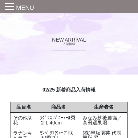
MENU
NEW ARRIVAL
入荷情報
02/25 新着商品入荷情報
品目名
商品名
生産者名
その他切
ﾗｸﾞﾗｽ ﾊﾞﾆｰﾃｰﾙ秀
みなみ筑後農協／
花
２Ｌ40cm
高田選果場
ラナンキ
ﾓﾝﾍﾟﾘｴ(ｳｪｰﾌﾞ咲
(株)早坂園芸 代表
ュラス
き)秀２Ｌ
早坂 昇