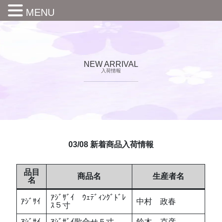
MENU
NEW ARRIVAL
入荷情報
03/08 新着商品入荷情報
品目
商品名
生産者名
名
ｱｼﾞｻﾞｲ ｳｪﾃﾞｨﾝｸﾞﾄﾞﾚ
ｱｼﾞｻｲ
中村 政春
ｽ５寸
ｱｼﾞｻｲ
ｱｼﾞｻﾞｲ歌合せ５寸
鈴木 克彦