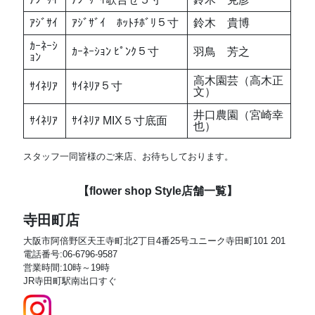
ｱｼﾞｻｲ
ｱｼﾞｻﾞｲ ﾎｯﾄﾁﾎﾞﾘ５寸
鈴木 貴博
ｶｰﾈｰｼ
ｶｰﾈｰｼｮﾝ ﾋﾟﾝｸ５寸
羽鳥 芳之
ｮﾝ
高木園芸（高木正
ｻｲﾈﾘｱ
ｻｲﾈﾘｱ５寸
文）
井口農園（宮崎幸
ｻｲﾈﾘｱ
ｻｲﾈﾘｱ MIX５寸底面
也）
スタッフ一同皆様のご来店、お待ちしております。
【flower shop Style店舗一覧】
寺田町店
大阪市阿倍野区天王寺町北2丁目4番25号ユニーク寺田町101 201
電話番号:06-6796-9587
営業時間:10時～19時
JR寺田町駅南出口すぐ