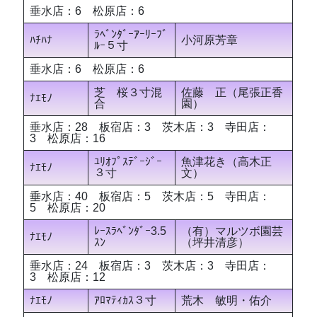
垂水店：6 松原店：6
ﾗﾍﾞﾝﾀﾞｰｱｰﾘｰﾌﾞ
ﾊﾁﾊﾅ
小河原芳章
ﾙｰ５寸
垂水店：6 松原店：6
芝 桜３寸混
佐藤 正（尾張正香
ﾅｴﾓﾉ
合
園）
垂水店：28 板宿店：3 茨木店：3 寺田店：
3 松原店：16
ﾕﾘｵﾌﾟｽﾃﾞｰｼﾞｰ
魚津花き（高木正
ﾅｴﾓﾉ
３寸
文）
垂水店：40 板宿店：5 茨木店：5 寺田店：
5 松原店：20
ﾚｰｽﾗﾍﾞﾝﾀﾞｰ3.5
（有）マルツボ園芸
ﾅｴﾓﾉ
ｽﾝ
（坪井清彦）
垂水店：24 板宿店：3 茨木店：3 寺田店：
3 松原店：12
ﾅｴﾓﾉ
ｱﾛﾏﾃｨｶｽ３寸
荒木 敏明・佑介