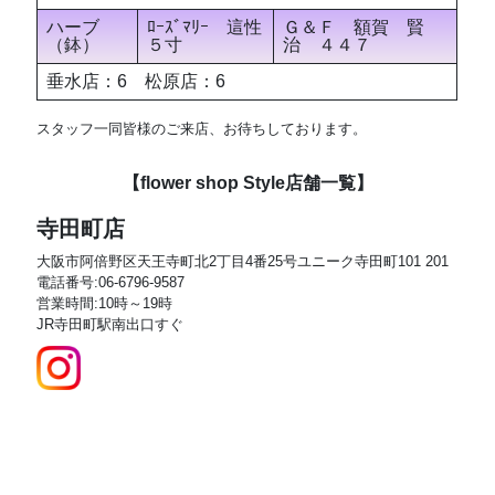
ハーブ
ﾛｰｽﾞﾏﾘｰ 這性
Ｇ＆Ｆ 額賀 賢
（鉢）
５寸
治 ４４７
垂水店：6 松原店：6
スタッフ一同皆様のご来店、お待ちしております。
【flower shop Style店舗一覧】
寺田町店
大阪市阿倍野区天王寺町北2丁目4番25号ユニーク寺田町101 201
電話番号:06-6796-9587
営業時間:10時～19時
JR寺田町駅南出口すぐ