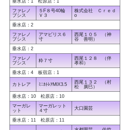
垂水店：1 松原店：1
ファレノ
５F８号40輪
株式会社 Ｃｒｅｄ
プシス
Ｖ３
о
垂水店：2
ファレノ
アマビリス６
西尾１０５ （神
プシス
寸
谷 善明）
垂水店：2
ファレノ
西尾１２８ （伴
粋７寸
プシス
孝和）
垂水店：4 板宿店：1
西尾１３２ （村
カトレア
ﾐﾆｶﾄﾚｱMIX3.5
松 廣巳）
垂水店：10 松原店：10
マーガレ
マーガレット
大口園芸
ット
４寸
垂水店：11 松原店：11
水都園芸 佐竹