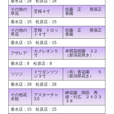
垂水店：28 松原店：28
その他の
佐藤 正 尾張正
芝桜４寸
草花
香園
垂水店：15 松原店：15
その他の
芝桜 トロッ
佐藤 正 尾張正
草花
ト４寸
香園
垂水店：15 松原店：15
カメレオン５
本間花樹園 ３２
アザレア
寸
（新潟花県き）
垂水店：8 松原店：8
ドウダンツツ
（有）香花園 ５
ツツジ
ジ３寸
（新潟県花き）
垂水店：28 松原店：28
岬花園 岡田 秀
その他花
アスターチャ
雄・行広 ２４０３
木類
3.5
３８
垂水店：15 松原店：15