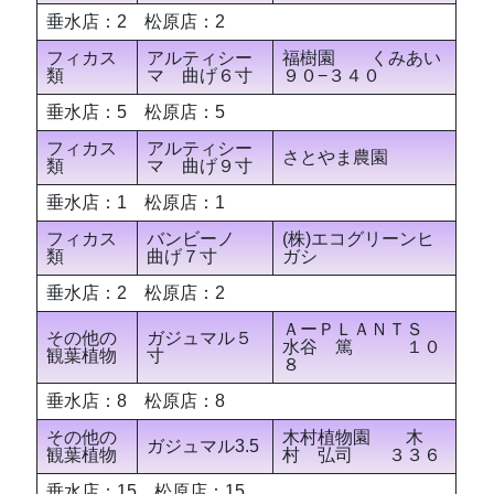
垂水店：2 松原店：2
フィカス
アルティシー
福樹園 くみあい
類
マ 曲げ６寸
９０−３４０
垂水店：5 松原店：5
フィカス
アルティシー
さとやま農園
類
マ 曲げ９寸
垂水店：1 松原店：1
フィカス
バンビーノ
(株)エコグリーンヒ
類
曲げ７寸
ガシ
垂水店：2 松原店：2
ＡーＰＬＡＮＴＳ
その他の
ガジュマル５
水谷 篤 １０
観葉植物
寸
８
垂水店：8 松原店：8
その他の
木村植物園 木
ガジュマル3.5
観葉植物
村 弘司 ３３６
垂水店：15 松原店：15