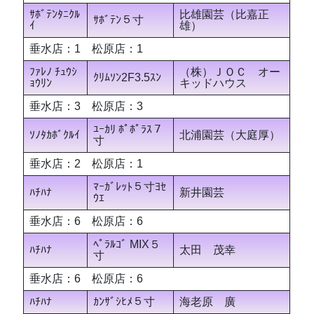
ｻﾎﾞﾃﾝﾀﾆｸﾙ
比雄園芸（比嘉正
ｻﾎﾞﾃﾝ５寸
ｲ
雄）
垂水店：1 松原店：1
ﾌｧﾚﾉ ﾁｭｳｼ
（株）ＪＯＣ オー
ｸﾘﾑｿﾝ2F3.5ｽﾝ
ｮｳﾘﾝ
キッドハウス
垂水店：3 松原店：3
ﾕｰｶﾘ ﾎﾟﾎﾟﾗｽ７
ｿﾉﾀｶﾎﾞｸﾙｲ
北浦園芸（大庭厚）
寸
垂水店：2 松原店：1
ﾏｰｶﾞﾚｯﾄ５寸ﾖｾ
ﾊﾁﾊﾅ
新井園芸
ｳｴ
垂水店：6 松原店：6
ﾍﾟﾗﾙｺﾞ MIX５
ﾊﾁﾊﾅ
太田 茂幸
寸
垂水店：6 松原店：6
ﾊﾁﾊﾅ
ｶﾝｻﾞｼﾋﾒ５寸
海老原 廣