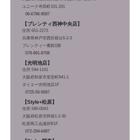
ユニーク寺田町101,201
06-6796-9587
【プレンティ西神中央店】
住所:651-2273
兵庫県神戸市西区糀台5-2-3
プレンティ一番館1階
078-991-8708
【光明池店】
住所:594-1101
大阪府和泉市室堂町841-1
ダイエー光明池店1F
0725-56-5687
【Style+松原】
住所:580-0043
大阪府松原市阿保1-2-30
松原商工会議所B1F
072-294-6487