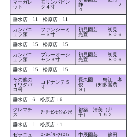
マーガレ
モリンバピン
静 ２
ット
ク４寸
４
垂水店：11 松原店：11
カンパニ
ファンシーミ
初見園芸 初見
ュラ類
ー３寸
光宣 ８０６
垂水店：15 松原店：15
カンパニ
ブルーオーシ
初見園芸 初見
ュラ類
ャン３寸
光宣 ８０６
垂水店：15 松原店：15
その他の
長久園 蟹江 孝
コドナンテ５
イワタバ
俊 （知多営農
寸
コ科
Ｓ）
垂水店：6 松原店：6
クレマチ
都築 清美（邦
ｱｰﾘｰｾﾝｾｲｼｮﾝ尺
ス
子） １５２
垂水店：1 松原店：1
ゼラニュ
ｽﾄﾛﾍﾞﾘｰｱｲｽ５
中辰園芸 篠田