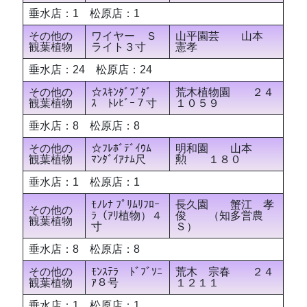
垂水店：1 松原店：1
その他の
ワイヤー Ｓ
山平園芸 山本
観葉植物
ライト３寸
憲孝
垂水店：24 松原店：24
その他の
☆ｽｷﾝﾀﾞﾌﾞﾀﾞ
荒木植物園 ２４
観葉植物
ｽ ﾄﾚﾋﾞｰ７寸
１０５９
垂水店：8 松原店：8
その他の
☆ﾌﾚﾎﾞﾃﾞｲｳﾑ
明和園 山本
観葉植物
ﾏﾝﾀﾞｲｱﾅﾑ尺
勲 １８０
垂水店：1 松原店：1
ﾓﾉﾚﾅ ﾌﾟﾘﾑﾘﾌﾛｰ
長久園 蟹江 孝
その他の
ﾗ（ｱﾘ植物）４
俊 （知多営農
観葉植物
寸
Ｓ）
垂水店：8 松原店：8
その他の
ﾓﾝｽﾃﾗ ﾄﾞﾌﾞｿﾆ
荒木 宗春 ２４
観葉植物
ｱ８号
１２１１
垂水店：1 松原店：1