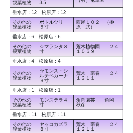
（有）竜華園
観葉植物
3.5
垂水店：12 松原店：12
その他の
ボトルツリー
西尾１０２ （榊
観葉植物
５寸
原 武）
垂水店：6 松原店：6
その他の
☆マランタ８
荒木植物園 ２４
観葉植物
寸
１０５９
垂水店：4 松原店：4
☆モンス・シ
その他の
荒木 宗春 ２４
ルテペカーナ
観葉植物
１２１１
８寸
垂水店：1 松原店：1
その他の
モンステラ４
角岡園芸 角岡
観葉植物
寸
秋彦
垂水店：11 松原店：11
その他の
ヤッコカズラ
荒木 宗春 ２４
観葉植物
８寸
１２１１