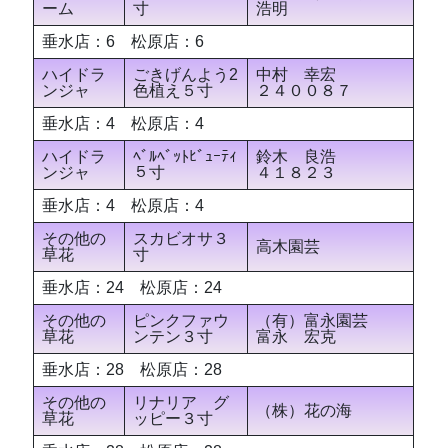
ーム
寸
浩明
垂水店：6 松原店：6
ハイドラ
ごきげんよう2
中村 幸宏
ンジャ
色植え５寸
２４００８７
垂水店：4 松原店：4
ハイドラ
ﾍﾞﾙﾍﾞｯﾄﾋﾞｭｰﾃｨ
鈴木 良浩
ンジャ
５寸
４１８２３
垂水店：4 松原店：4
その他の
スカビオサ３
高木園芸
草花
寸
垂水店：24 松原店：24
その他の
ピンクファウ
（有）富永園芸
草花
ンテン３寸
富永 宏克
垂水店：28 松原店：28
その他の
リナリア グ
（株）花の海
草花
ッピー３寸