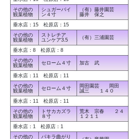
その他の
シュガーバイ
（有）藤井園芸
観葉植物
ン４寸
藤井 保之
垂水店：15 松原店：15
その他の
ストレチア
（有）三浦園芸
観葉植物
ユンケア3.5
垂水店：8 松原店：8
その他の
セローム４寸
加古 武
観葉植物
垂水店：11 松原店：11
その他の
岡田園芸 岡田
セローム４寸
観葉植物
誠三 １４０
垂水店：11 松原店：11
その他の
トサカカズラ
荒木 宗春 ２４
観葉植物
８寸
１２１１
垂水店：1 松原店：1
その他の
パキラ曲がり