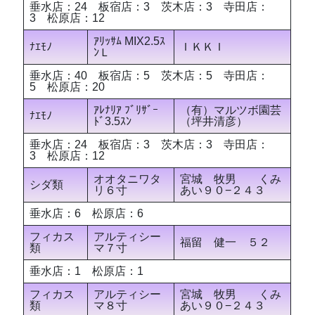
垂水店：24 板宿店：3 茨木店：3 寺田店：
3 松原店：12
ｱﾘｯｻﾑ MIX2.5ｽ
ﾅｴﾓﾉ
ＩＫＫＩ
ﾝＬ
垂水店：40 板宿店：5 茨木店：5 寺田店：
5 松原店：20
ｱﾚﾅﾘｱ ﾌﾞﾘｻﾞｰ
（有）マルツボ園芸
ﾅｴﾓﾉ
ﾄﾞ3.5ｽﾝ
（坪井清彦）
垂水店：24 板宿店：3 茨木店：3 寺田店：
3 松原店：12
オオタニワタ
宮城 牧男 くみ
シダ類
リ６寸
あい９０−２４３
垂水店：6 松原店：6
フィカス
アルティシー
福留 健一 ５２
類
マ７寸
垂水店：1 松原店：1
フィカス
アルティシー
宮城 牧男 くみ
類
マ８寸
あい９０−２４３