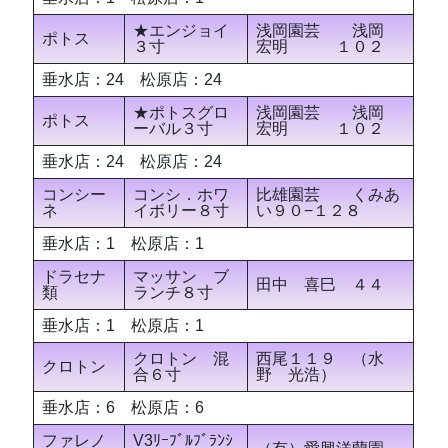
★エンジョイ
浅岡園芸 浅岡
ポトス
３寸
宏明 １０２
垂水店：24 松原店：24
★ポトスグロ
浅岡園芸 浅岡
ポトス
ーバル３寸
宏明 １０２
垂水店：24 松原店：24
コンシー
コンシ．ホワ
比雄園芸 くみあ
ネ
イボリー８寸
い９０−１２８
垂水店：1 松原店：1
ドラセナ
マッサン ブ
田中 喜巳 ４４
類
ランチ８寸
垂水店：1 松原店：1
クロトン 混
西尾１１９ （水
クロトン
合６寸
野 光浩）
垂水店：6 松原店：6
ファレノ
V3ﾘｰﾌﾞﾙﾌﾞﾗﾝｼ