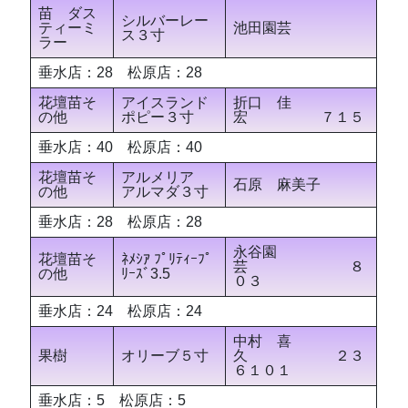
苗 ダス
シルバーレー
ティーミ
池田園芸
ス３寸
ラー
垂水店：28 松原店：28
花壇苗そ
アイスランド
折口 佳
の他
ポピー３寸
宏 ７１５
垂水店：40 松原店：40
花壇苗そ
アルメリア
石原 麻美子
の他
アルマダ３寸
垂水店：28 松原店：28
永谷園
花壇苗そ
ﾈﾒｼｱ ﾌﾟﾘﾃｨｰﾌﾟ
芸 ８
の他
ﾘｰｽﾞ3.5
０３
垂水店：24 松原店：24
中村 喜
果樹
オリーブ５寸
久 ２３
６１０１
垂水店：5 松原店：5