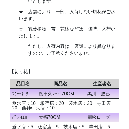
いたします。
★ 店舗により、一部、入荷しない切花がござ
います。
☆ 観葉植物・苗・花鉢などは、随時、入荷い
たします。
ただし、入荷内容は、店舗により異なりま
すので、ご了承くださいませ。
【切り花】
品目名
商品名
生産者名
ﾌｳｼｬｷﾞｸ
風車菊ﾚｯﾄﾞ70CM
黒川 勝己
垂水店：10 板宿店：20 茨木店：20 寺田店：
20 西神中央店：10
ﾊﾞﾗ ｲｴﾛｰ
大福70CM
岡松ローズ
垂水店：5 板宿店：5 茨木店：5 寺田店：5