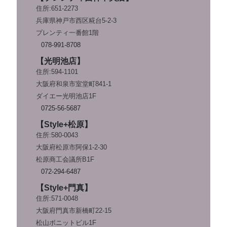
住所:651-2273
兵庫県神戸市西区糀台5-2-3
プレンティ一番館1階
078-991-8708
【光明池店】
住所:594-1101
大阪府和泉市室堂町841-1
ダイエー光明池店1F
0725-56-5687
【Style+松原】
住所:580-0043
大阪府松原市阿保1-2-30
松原商工会議所B1F
072-294-6487
【Style+門真】
住所:571-0048
大阪府門真市新橋町22-15
松山ボニットビル1F