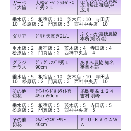
ふくおか八女農協
ガーベ
大輪ｶﾞｰﾍﾞﾗ ｼﾙﾊﾞｰｽ
広川集出荷場(中
ラ大輪
ﾉｰ秀２Ｌ
広川
垂水店：5 板宿店：10 茨木店：10 寺田店：
10 松原店：2 門真店：3 西神中央店：10
ふくおか嘉穂農協
ダリア
ﾀﾞﾘｱ 天真秀2L/L
本所(経済連)
垂水店：2 板宿店：2 茨木店：4 寺田店：4
松原店：2 門真店：2 西神中央店：4
グラジ
ｸﾞﾗ ｸﾞﾗﾝﾌﾟﾘ秀Ｌ
あまみ農協 知名
オラス
90cm
事業本部
垂水店：5 板宿店：10 茨木店：10 寺田店：
10 松原店：2 門真店：3 西神中央店：10
その他
ﾂｲﾝｷｬﾝﾄﾞﾙ ﾎﾜｲﾄ秀
糸島農協 １２４
切花
45cm50cm
吉村 明峰
垂水店：5 板宿店：5 茨木店：5 寺田店：5
松原店：2 門真店：3 西神中央店：5
その他
ｼﾙﾊﾞｰｱﾆﾊﾞｰｻﾘｰ
Ｆ･Ｕ･ＫＡＧＡＷ
切花
40cm
Ａ