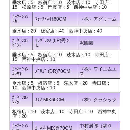
垂水店：5 板宿店：10 茨木店：10 寺田店：
15 松原店：5 門真店：5 西神中央店：10
ｶｰﾈｰｼｮﾝ
ﾌｫｰﾁｭﾈｲﾄ60CM
（株）アグリーム
ｱｶ
垂水店：20 板宿店：40 西神中央店：40
ｶｰﾈｰｼｮﾝ
ﾌﾚｸﾞﾗﾝｽ (LP)秀２
沢園芸
ﾋﾟﾝｸ
Ｌ
垂水店：5 板宿店：10 茨木店：10 寺田店：
15 西神中央店：10
ｶｰﾈｰｼｮﾝ
（株）ワイエムエ
ｽﾞﾘｺﾞ (DR)70CM
ﾑﾗｻｷ
ス
垂水店：5 板宿店：5 茨木店：20 寺田店：
10 西神中央店：10
ｶｰﾈｰｼｮﾝ
ﾐﾅﾐ MIX60CM..
（株）クラシック
ｿﾉﾀ
板宿店：10 茨木店：10 寺田店：10 西神中央
店：20
ｶｰﾈｰｼｮﾝ
中村満郎（駒０
ｶｰﾈ 4 MIX秀70CM