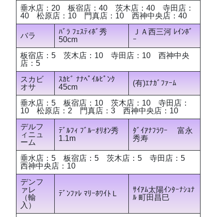
垂水店：20 板宿店：40 茨木店：40 寺田店：
40 松原店：10 門真店：10 西神中央店：40
ﾊﾞﾗ ﾌｪｽﾃｨﾎﾞ秀
ＪＡ西三河 ﾚｲﾝﾎﾞ
バラ
50cm
ｰ
板宿店：5 茨木店：10 寺田店：10 西神中央
店：5
スカビ
ｽｶﾋﾞ ﾅﾅﾍﾟｲﾙﾋﾟﾝｸ
(有)ｴﾅｶﾞﾌｧｰﾑ
オサ
45cm
垂水店：5 板宿店：10 茨木店：10 寺田店：
10 松原店：2 門真店：3 西神中央店：10
デルフ
ﾃﾞﾙﾌｨ ﾌﾞﾙｰｵﾘｵﾝ秀
ﾀﾞｲｱﾅﾌﾗﾜｰ 富永
ィニュ
1.1m
秀寿
ーム
垂水店：5 板宿店：5 茨木店：5 寺田店：5
西神中央店：10
デンフ
ァレ
ｻｲｱﾑ太陽ｲﾝﾀｰﾅｼｮﾅ
ﾃﾞﾝﾌｧﾚ ﾏﾘｰﾎﾜｲﾄＬ
（輸
ﾙ 町田昌巳
入）