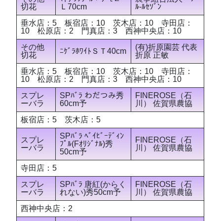
切花
Ｌ70cm
ﾙ-ﾙｾｿﾞﾝ
垂水店：5 板宿店：10 茨木店：10 寺田店：
10 松原店：2 門真店：3 西神中央店：10
その他
(有)折原園芸 代表
ﾆｹﾞﾗﾎﾜｲﾄＳＴ40cm
切花
折原 正敏
垂水店：5 板宿店：10 茨木店：10 寺田店：
10 松原店：2 門真店：3 西神中央店：10
スプレ
SPﾊﾞﾗ わだつみ秀
FINEROSE（石
ーバラ
60cm予
川） 佐賀県農協
板宿店：5 茨木店：5
SPﾊﾞﾗ ﾍﾞｲﾋﾞｰﾃﾞｨﾝ
スプレ
FINEROSE（石
ﾌﾟﾙ(Fｵﾘｼﾞﾅﾙ)秀
ーバラ
川） 佐賀県農協
50cm予
寺田店：5
スプレ
SPﾊﾞﾗ 唐紅(からく
FINEROSE（石
ーバラ
れない)秀50cm予
川） 佐賀県農協
西神中央店：2