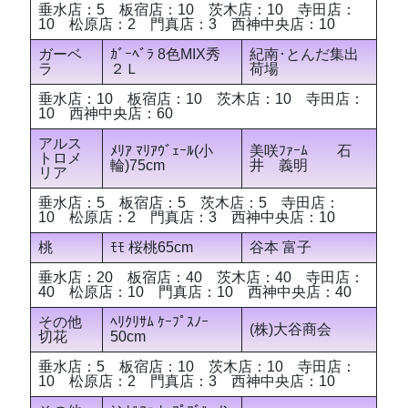
垂水店：5 板宿店：10 茨木店：10 寺田店：
10 松原店：2 門真店：3 西神中央店：10
ガーベ
ｶﾞｰﾍﾞﾗ 8色MIX秀
紀南･とんだ集出
ラ
２Ｌ
荷場
垂水店：10 板宿店：10 茨木店：10 寺田店：
10 西神中央店：60
アルス
ﾒﾘｱ ﾏﾘｱｳﾞｪｰﾙ(小
美咲ﾌｧｰﾑ 石
トロメ
輪)75cm
井 義明
リア
垂水店：5 板宿店：5 茨木店：5 寺田店：
10 松原店：2 門真店：3 西神中央店：10
桃
ﾓﾓ 桜桃65cm
谷本 富子
垂水店：20 板宿店：40 茨木店：40 寺田店：
40 松原店：10 門真店：10 西神中央店：40
その他
ﾍﾘｸﾘｻﾑ ｹｰﾌﾟｽﾉｰ
(株)大谷商会
切花
50cm
垂水店：5 板宿店：10 茨木店：10 寺田店：
10 松原店：2 門真店：3 西神中央店：10