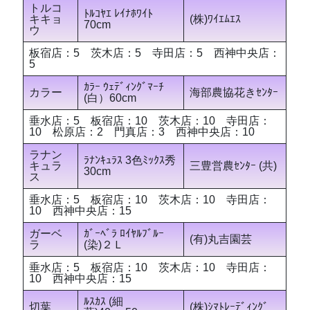
トルコ
ﾄﾙｺﾔｴ ﾚｲﾅﾎﾜｲﾄ
キキョ
(株)ﾜｲｴﾑｴｽ
70cm
ウ
板宿店：5 茨木店：5 寺田店：5 西神中央店：
5
ｶﾗｰ ｳｪﾃﾞｨﾝｸﾞﾏｰﾁ
カラー
海部農協花きｾﾝﾀｰ
(白）60cm
垂水店：5 板宿店：10 茨木店：10 寺田店：
10 松原店：2 門真店：3 西神中央店：10
ラナン
ﾗﾅﾝｷｭﾗｽ 3色ﾐｯｸｽ秀
キュラ
三豊営農ｾﾝﾀｰ (共)
30cm
ス
垂水店：5 板宿店：10 茨木店：10 寺田店：
10 西神中央店：15
ガーベ
ｶﾞｰﾍﾞﾗ ﾛｲﾔﾙﾌﾞﾙｰ
(有)丸吉園芸
ラ
(染)２Ｌ
垂水店：5 板宿店：10 茨木店：10 寺田店：
10 西神中央店：15
ﾙｽｶｽ (細
切葉
(株)ｼﾏﾄﾚｰﾃﾞｨﾝｸﾞ