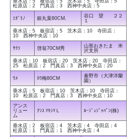
垂水店：5 板宿店：5 茨木店：5 寺田店：5
松原店：2 門真店：3 西神中央店：5
谷口 望 ２２
ｴﾀﾞﾓﾉ
銀丸葉80CM.
１
垂水店：5 板宿店：5 茨木店：10 寺田店：
10 西神中央店：10
山形おきたま 米
ｻｸﾗ
啓翁70CM秀
沢支所
垂水店：10 板宿店：20 茨木店：20 寺田店：
25 松原店：2 門真店：3 西神中央店：20
秦野市（大津洋蘭
ｳﾒ
ﾛｳ梅80CM
園）
垂水店：5 板宿店：10 茨木店：10 寺田店：
10 松原店：2 門真店：3 西神中央店：10
アンス
リュー
ｱﾝｽ ﾏｷｼﾏＬ
ﾙｰｼﾞｭｼﾞｬﾊﾟﾝ(株)
ム
垂水店：2 板宿店：4 茨木店：4 寺田店：4
松原店：1 門真店：1 西神中央店：4