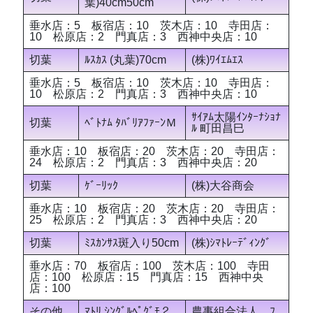
葉)40cm50cm
垂水店：5 板宿店：10 茨木店：10 寺田店：
10 松原店：2 門真店：3 西神中央店：10
切葉
ﾙｽｶｽ (丸葉)70cm
(株)ﾜｲｴﾑｴｽ
垂水店：5 板宿店：10 茨木店：10 寺田店：
10 松原店：2 門真店：3 西神中央店：10
ｻｲｱﾑ太陽ｲﾝﾀｰﾅｼｮﾅ
切葉
ﾍﾞﾄﾅﾑ ﾀﾊﾞﾘｱﾌｧｰﾝＭ
ﾙ 町田昌巳
垂水店：10 板宿店：20 茨木店：20 寺田店：
24 松原店：2 門真店：3 西神中央店：20
切葉
ｹﾞｰﾘｯｸ
(株)大谷商会
垂水店：10 板宿店：20 茨木店：20 寺田店：
25 松原店：2 門真店：3 西神中央店：20
切葉
ﾐｽｶﾝｻｽ斑入り50cm
(株)ｼﾏﾄﾚｰﾃﾞｨﾝｸﾞ
垂水店：70 板宿店：100 茨木店：100 寺田
店：100 松原店：15 門真店：15 西神中央
店：100
その他
ﾏﾄﾘ ｼﾝｸﾞﾙﾍﾟｸﾞﾓ２
農事組合法人 ﾌ