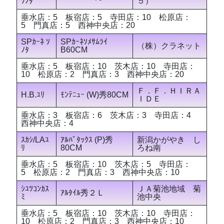
ｿﾉﾀ
５）
垂水店：5 板宿店：5 寺田店：10 松原店：
5 門真店：5 西神中央店：20
SPｶｰﾈ ｿ
SPｶｰﾈｿﾒｻﾑﾗｲ
（株）クラネット
ﾉﾀ
B60CM
垂水店：5 板宿店：10 茨木店：10 寺田店：
10 松原店：2 門真店：3 西神中央店：20
Ｆ．Ｆ．ＨＩＲＡ
H.B.ﾕﾘ
ﾓﾝﾃﾆｭｰ (W)秀80CM
ＩＤＥ
垂水店：3 板宿店：6 茨木店：3 寺田店：4
西神中央店：4
ｽｶｼ/LAﾕ
ｱﾙﾊﾞﾀｯｸｽ (P)秀
新潟かがやき し
ﾘ
80CM
ろね南
垂水店：5 板宿店：10 茨木店：5 寺田店：
5 松原店：2 門真店：3 西神中央店：10
ｼﾕﾂｺﾝｶｽ
ＪＡ菊池地域 菊
ｱﾙﾀｲﾙ秀２Ｌ
ﾐ
池中央
垂水店：5 板宿店：10 茨木店：10 寺田店：
10 松原店：2 門真店：3 西神中央店：10