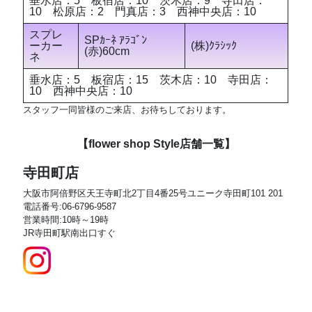
垂水店：5 板宿店：10 茨木店：9 寺田店：
10 松原店：2 門真店：3 西神中央店：10
スプレ
SPｶｰﾈ ｱﾗｺﾞﾝ
ーカー
(株)ｸﾗｼｯｸ
(赤)60cm
ネ
垂水店：5 板宿店：15 茨木店：10 寺田店：
10 西神中央店：10
スタッフ一同皆様のご来店、お待ちしております。
【flower shop Style店舗一覧】
寺田町店
大阪市阿倍野区天王寺町北2丁目4番25号ユニーク寺田町101 201
電話番号:06-6796-9587
営業時間:10時～19時
JR寺田町駅南出口すぐ