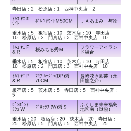
寺田店：2 松原店：1 西神中央店：2
ﾄﾙｺ ﾔｴ ﾎ
ﾎﾞﾚﾛ ﾎﾜｲﾄＭ50CM
ＪＡあまみ 与論
ﾜｲﾄ
垂水店：5 板宿店：10 茨木店：10 寺田店：
10 松原店：2 門真店：3 西神中央店：10
ﾄﾙｺ ﾔｴ P
フラワーアイラン
桜みちる秀Ｍ
& R
ド組合
垂水店：5 板宿店：10 茨木店：10 寺田店：
10 松原店：2 門真店：3 西神中央店：10
ﾄﾙｺ ﾔｴ P
ﾏｷｱ ﾙｰｼﾞｭ(DP)秀
長崎花き園芸（永
& R
70CM
田龍之介）
板宿店：5 茨木店：5 寺田店：5 西神中央店：
5
ﾋﾟﾝﾎﾟﾝﾄ
ふくしま未来福島
ﾌﾞﾙｯｸｽ (W)秀Ｓ
ｸｼｭ W
地区南（単協）
垂水店：20 板宿店：20 茨木店：20 寺田店：
25 松原店：5 門真店：5 西神中央店：25