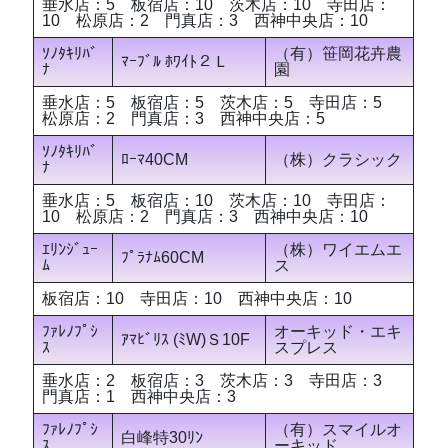
垂水店：5 板宿店：10 茨木店：10 寺田店：
10 松原店：2 門真店：3 西神中央店：10
ｿﾉﾀｷﾘﾊﾞ
（有）笹岡花卉農
ﾏｰﾌﾞﾙ ﾎﾜｲﾄ２Ｌ
ﾅ
園
垂水店：5 板宿店：5 茨木店：5 寺田店：5
松原店：2 門真店：3 西神中央店：5
ｿﾉﾀｷﾘﾊﾞ
ﾛｰﾏ40CM
（株）クラシック
ﾅ
垂水店：5 板宿店：10 茨木店：10 寺田店：
10 松原店：2 門真店：3 西神中央店：10
ｴﾘﾝｼﾞｭｰ
（株）ワイエムエ
ﾌﾟﾗﾅﾑ60CM
ﾑ
ス
板宿店：10 寺田店：10 西神中央店：10
ﾌｧﾚﾉﾌﾟｼ
オーキッド・エキ
ｱﾏﾋﾞﾘｽ (ﾐW)Ｓ10F
ｽ
スプレス
垂水店：2 板宿店：3 茨木店：3 寺田店：3
門真店：1 西神中央店：3
ﾌｧﾚﾉﾌﾟｼ
（有）スマイルオ
白峰特30ﾘﾝ
ｽ
ーキッド