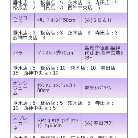
垂水店：5 板宿店：5 茨木店：5 寺田店：5
松原店：2 門真店：3 西神中央店：5
ヘリコ
ﾍﾘｺﾆｱ ｵﾚﾝｼﾞ50cm
(株)ＳＤ＆Ｈ
ニア
垂水店：3 板宿店：3 茨木店：3 寺田店：3
西神中央店：3
島原雲仙農協(神
バラ
ﾊﾞﾗ ﾐﾙﾅ+秀70cm
代)北部基幹営農ｾ
ﾝﾀｰ
垂水店：5 板宿店：10 茨木店：10 寺田店：
15 西神中央店：10
オンシ
ｵﾝｼ ﾊﾆｰｴﾝｼﾞｪﾙ３Ｌ
ジュー
翠光ﾄｯﾌﾟﾗｲﾝ
80cm
ム
垂水店：5 板宿店：5 茨木店：5 寺田店：
10 西神中央店：5
スプレ
SPｶ-ﾈ ﾊﾏﾀﾞ(ｱﾌﾟﾘｺｯ
ーカー
(株) 春田ﾌﾗﾜｰ
ﾄ）特65cm
ネ