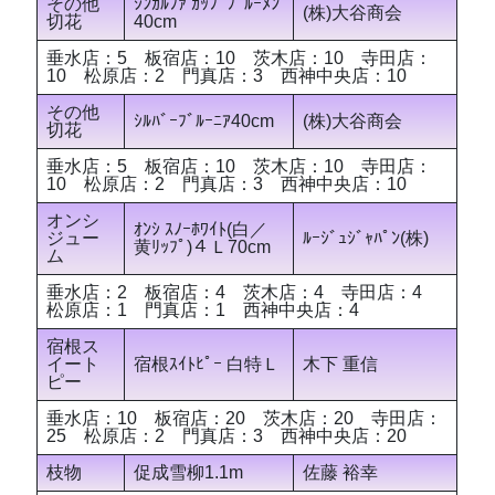
その他
ｼﾝｶﾙﾌｧ ｶｯﾌﾟﾌﾞﾙｰﾒﾝ
(株)大谷商会
切花
40cm
垂水店：5 板宿店：10 茨木店：10 寺田店：
10 松原店：2 門真店：3 西神中央店：10
その他
ｼﾙﾊﾞｰﾌﾞﾙｰﾆｱ40cm
(株)大谷商会
切花
垂水店：5 板宿店：10 茨木店：10 寺田店：
10 松原店：2 門真店：3 西神中央店：10
オンシ
ｵﾝｼ ｽﾉｰﾎﾜｲﾄ(白／
ジュー
ﾙｰｼﾞｭｼﾞｬﾊﾟﾝ(株)
黄ﾘｯﾌﾟ)４Ｌ70cm
ム
垂水店：2 板宿店：4 茨木店：4 寺田店：4
松原店：1 門真店：1 西神中央店：4
宿根ス
イート
宿根ｽｲﾄﾋﾟｰ 白特Ｌ
木下 重信
ピー
垂水店：10 板宿店：20 茨木店：20 寺田店：
25 松原店：2 門真店：3 西神中央店：20
枝物
促成雪柳1.1m
佐藤 裕幸