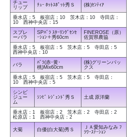
チュー
ﾁｭｰ ﾎｯﾄｽﾎﾟｯﾄ秀Ｓ
(株)ｾﾝﾃｨｱ
リップ
垂水店：5 板宿店：10 茨木店：10 寺田店：
10 西神中央店：15
スプレ
SPﾊﾞﾗ ｽﾀｰﾘﾝｸﾞｾﾝｾ
FINEROSE（原）
ーバラ
ｰｼｮﾝ＋秀60cm
佐賀県農協
垂水店：5 板宿店：5 茨木店：5 寺田店：5
西神中央店：10
ﾊﾞﾗ(赤･黄･
(株)グリーンパッ
バラ
桃)Mix60cm
クス
垂水店：5 板宿店：5 茨木店：5 寺田店：
10 西神中央店：5
シンビ
ジュー
ｼﾝﾋﾞ ﾚｼﾞｪﾝﾄﾞ秀Ｓ
土成 原洋蘭
ム
垂水店：1 板宿店：2 茨木店：2 寺田店：2
松原店：1 西神中央店：2
ＪＡ愛知みなみ ﾌ
大菊
白優(白大菊)秀Ｓ
ﾗﾜｰｽﾃｰｼｮﾝ