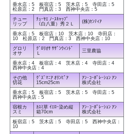
垂水店：5 板宿店：5 茨木店：5 寺田店：5
松原店：2 門真店：3 西神中央店：5
チュー
ﾁｭｰﾔｴ ﾉｰｽｷｬｯﾌﾟ
(株)ｾﾝﾃｨｱ
リップ
（白八重）秀２Ｌ
垂水店：5 板宿店：10 茨木店：10 寺田店：
10 松原店：2 門真店：3 西神中央店：10
グロリ
ｸﾞﾛﾘｵｻ ｻｻﾞﾝｳｨﾝﾄﾞ
三里農協
オサ
Ｌ
垂水店：4 板宿店：4 茨木店：4 寺田店：4
西神中央店：4
その他
ｸﾞｽﾞﾏﾆｱ ｵﾘﾝﾋﾟｱ
ｱﾝ･ｺｰﾎﾟﾚｰｼｮﾝ ｱﾝ
切花
15cm25cm
株式会社
垂水店：5 板宿店：5 茨木店：5 寺田店：5
西神中央店：5
宿根カ
ｶｽﾐ草 ｲｴﾛｰ染め縦
ｱﾝ･ｺｰﾎﾟﾚｰｼｮﾝ ｱﾝ
スミ
箱70cm
株式会社
板宿店：5 茨木店：5 寺田店：5 西神中央店：
10