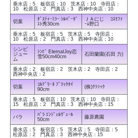
垂水店：5 板宿店：10 茨木店：10 寺田店：
10 松原店：2 門真店：3 西神中央店：10
ﾀﾞｽﾃｨｰﾐﾗｰ ｼﾙﾊﾞｰﾀﾞ
ＪＡにじ ｺｽﾓﾌｧ
切葉
ｽﾄ秀30cm
ｰﾑ野口
垂水店：5 板宿店：5 茨木店：5 寺田店：
10 松原店：2 門真店：3 西神中央店：10
シンビ
ｼﾝﾋﾞ EternalJoy恋
ジュー
石田蘭園(石田 力)
雪50cm40cm
ム
垂水店：2 板宿店：2 茨木店：2 寺田店：2
西神中央店：2
ｺﾙﾃﾞﾘｰﾈ ﾌﾞﾗｯｸﾀｲ
切葉
(株)ｸﾗｼｯｸ
90cm
垂水店：5 板宿店：10 茨木店：10 寺田店：
15 松原店：2 門真店：3 西神中央店：15
ﾊﾞﾗ ｴﾝｼﾞｪﾙｳﾞｪｰﾙ
バラ
藤原農園
50cm
垂水店：5 板宿店：5 茨木店：5 寺田店：5
松原店：2 門真店：3 西神中央店：15