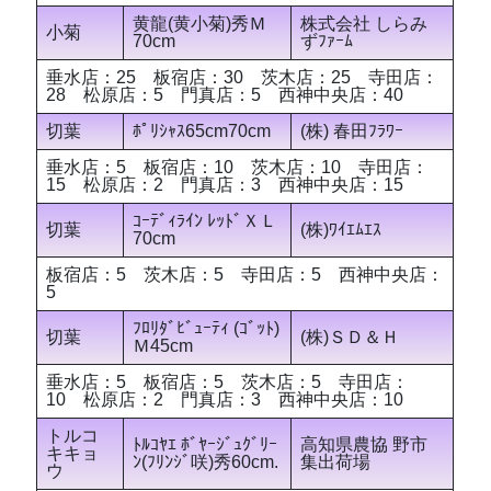
黄龍(黄小菊)秀Ｍ
株式会社 しらみ
小菊
70cm
ずﾌｧｰﾑ
垂水店：25 板宿店：30 茨木店：25 寺田店：
28 松原店：5 門真店：5 西神中央店：40
切葉
ﾎﾟﾘｼｬｽ65cm70cm
(株) 春田ﾌﾗﾜｰ
垂水店：5 板宿店：10 茨木店：10 寺田店：
15 松原店：2 門真店：3 西神中央店：15
ｺｰﾃﾞｨﾗｲﾝ ﾚｯﾄﾞＸＬ
切葉
(株)ﾜｲｴﾑｴｽ
70cm
板宿店：5 茨木店：5 寺田店：5 西神中央店：
5
ﾌﾛﾘﾀﾞﾋﾞｭｰﾃｨ (ｺﾞｯﾄ)
切葉
(株)ＳＤ＆Ｈ
Ｍ45cm
垂水店：5 板宿店：5 茨木店：5 寺田店：
10 松原店：2 門真店：3 西神中央店：10
トルコ
ﾄﾙｺﾔｴ ﾎﾞﾔｰｼﾞｭｸﾞﾘｰ
高知県農協 野市
キキョ
ﾝ(ﾌﾘﾝｼﾞ咲)秀60cm.
集出荷場
ウ