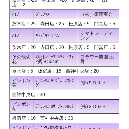
茨木店：-20 寺田店：-26 松原店：-2 門真
店：-2
ﾊﾓﾉ
ﾎﾟﾘｼｬｽ.
（株）須藤商会
茨木店：25 寺田店：25 松原店：5 門真店：5
シマトレーディ
ﾊﾓﾉ
ｻﾝﾃﾞﾘｱｰﾅ W
ング
茨木店：20 寺田店：20 松原店：5 門真店：5
その他切
ﾐﾚｯﾄ ﾊﾟｰﾌﾟﾙﾏｼﾞｪｽﾃ
フラワー農園 鹿
花
ｨ秀Ｓ50cm
野
垂水店：5 板宿店：15 西神中央店：20
ピンポン
ﾃﾞｺﾗﾏﾑ ﾊﾞｳﾞｪｰﾉｵﾚﾝ
(株)ＳＤ＆Ｈ
菊
ｼﾞ
西神中央店：30
ピンポン
ﾃﾞｺﾗﾏﾑ ﾛｻｰﾉｼｬﾙﾛｯﾃ
(株)ＳＤ＆Ｈ
菊
板宿店：10 西神中央店：30
ピンポン
ﾃﾞｺﾗﾏﾑ複橙 ﾛｻｰﾉｴﾘ