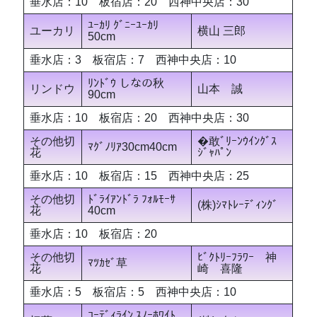
垂水店：10 板宿店：20 西神中央店：30
ﾕｰｶﾘ ｸﾞﾆｰﾕｰｶﾘ
ユーカリ
横山 三郎
50cm
垂水店：3 板宿店：7 西神中央店：10
ﾘﾝﾄﾞｳ しなの秋
リンドウ
山本 誠
90cm
垂水店：10 板宿店：20 西神中央店：30
その他切
�敢ﾞﾘｰﾝｳｲﾝｸﾞｽ
ﾏｸﾞﾉﾘｱ30cm40cm
花
ｼﾞｬﾊﾟﾝ
垂水店：10 板宿店：15 西神中央店：25
その他切
ﾄﾞﾗｲｱﾝﾄﾞﾗ ﾌｫﾙﾓｰｻ
(株)ｼﾏﾄﾚｰﾃﾞｨﾝｸﾞ
花
40cm
垂水店：10 板宿店：20
その他切
ﾋﾞｸﾄﾘｰﾌﾗﾜｰ 神
ﾏﾂｶｾﾞ草
花
崎 喜隆
垂水店：5 板宿店：5 西神中央店：10
ｺｰﾃﾞｨﾗｲﾝ ｽﾉｰﾎﾜｲﾄ