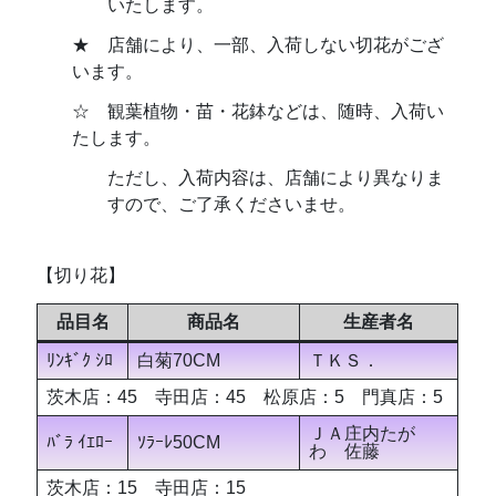
いたします。
★ 店舗により、一部、入荷しない切花がござ
います。
☆ 観葉植物・苗・花鉢などは、随時、入荷い
たします。
ただし、入荷内容は、店舗により異なりま
すので、ご了承くださいませ。
【切り花】
品目名
商品名
生産者名
ﾘﾝｷﾞｸ ｼﾛ
白菊70CM
ＴＫＳ．
茨木店：45 寺田店：45 松原店：5 門真店：5
ＪＡ庄内たが
ﾊﾞﾗ ｲｴﾛｰ
ｿﾗｰﾚ50CM
わ 佐藤
茨木店：15 寺田店：15