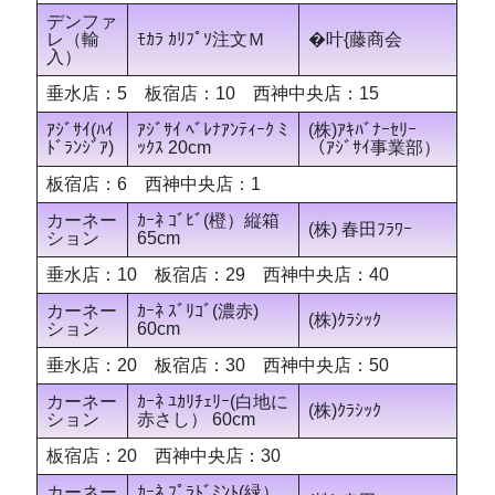
デンファ
レ（輸
ﾓｶﾗ ｶﾘﾌﾟｿ注文Ｍ
�叶{藤商会
入）
垂水店：5 板宿店：10 西神中央店：15
ｱｼﾞｻｲ(ﾊｲ
ｱｼﾞｻｲ ﾍﾞﾚﾅｱﾝﾃｨｰｸ ﾐ
(株)ｱｷﾊﾞﾅｰｾﾘｰ
ﾄﾞﾗﾝｼﾞｱ)
ｯｸｽ 20cm
（ｱｼﾞｻｲ事業部）
板宿店：6 西神中央店：1
カーネー
ｶｰﾈ ｺﾞﾋﾞ(橙）縦箱
(株) 春田ﾌﾗﾜｰ
ション
65cm
垂水店：10 板宿店：29 西神中央店：40
カーネー
ｶｰﾈ ｽﾞﾘｺﾞ(濃赤)
(株)ｸﾗｼｯｸ
ション
60cm
垂水店：20 板宿店：30 西神中央店：50
カーネー
ｶｰﾈ ﾕｶﾘﾁｪﾘｰ(白地に
(株)ｸﾗｼｯｸ
ション
赤さし） 60cm
板宿店：20 西神中央店：30
カーネー
ｶｰﾈ ﾌﾟﾗﾄﾞﾐﾝﾄ(緑）