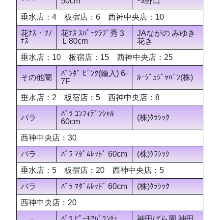
50cm
ｰﾑ野口
垂水店：4 板宿店：6 西神中央店：10
花ﾅｽ・ﾂﾉ
花ﾅｽ ｽﾊﾟｰｸﾗﾌﾞ秀３
JAながの みゆき
ﾅｽ
Ｌ80cm
花き
垂水店：10 板宿店：15 西神中央店：25
ﾊﾞﾝﾀﾞ ﾋﾟﾝｸ(輸入) 6-
その他蘭
ﾙｰｼﾞｭｼﾞｬﾊﾟﾝ(株)
7F
垂水店：2 板宿店：5 西神中央店：8
ﾊﾞﾗ ｺﾝﾌｨﾃﾞﾝｼｬﾙ
バラ
(株)ｸﾗｼｯｸ
60cm
西神中央店：30
バラ
ﾊﾞﾗ ﾏﾀﾞﾑﾚｯﾄﾞ 60cm
(株)ｸﾗｼｯｸ
垂水店：5 板宿店：20 西神中央店：5
バラ
ﾊﾞﾗ ﾏﾀﾞﾑﾚｯﾄﾞ 60cm
(株)ｸﾗｼｯｸ
西神中央店：20
ﾊﾞﾗ ﾋﾟｰﾁｱﾊﾞﾗﾝﾁｪ
神田ばら園 神田