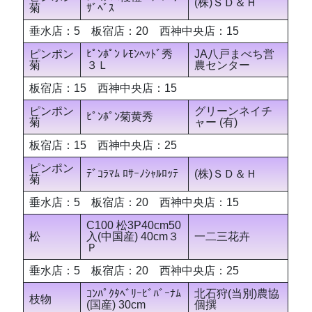
(株)ＳＤ＆Ｈ
菊
ｻﾞﾍﾞｽ
垂水店：5 板宿店：20 西神中央店：15
ピンポン
ﾋﾟﾝﾎﾟﾝ ﾚﾓﾝﾍｯﾄﾞ秀
JA八戸まべち営
菊
３Ｌ
農センター
板宿店：15 西神中央店：15
ピンポン
グリーンネイチ
ﾋﾟﾝﾎﾟﾝ菊黄秀
菊
ャー (有)
板宿店：15 西神中央店：25
ピンポン
ﾃﾞｺﾗﾏﾑ ﾛｻｰﾉｼｬﾙﾛｯﾃ
(株)ＳＤ＆Ｈ
菊
垂水店：5 板宿店：20 西神中央店：15
C100 松3P40cm50
松
入(中国産) 40cm３
一二三花卉
Ｐ
垂水店：5 板宿店：20 西神中央店：25
ｺﾝﾊﾟｸﾀﾍﾞﾘｰﾋﾞﾊﾞｰﾅﾑ
北石狩(当別)農協
枝物
(国産) 30cm
個撰