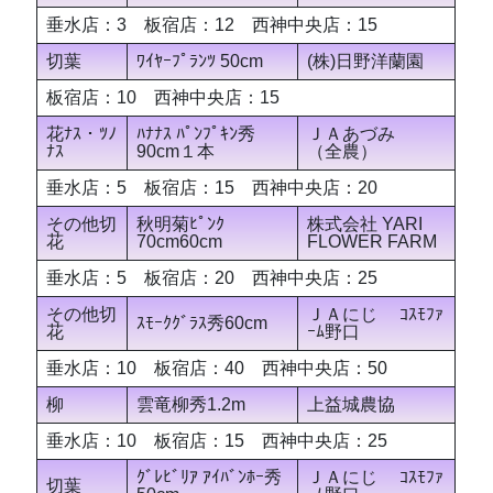
垂水店：3 板宿店：12 西神中央店：15
切葉
ﾜｲﾔｰﾌﾟﾗﾝﾂ 50cm
(株)日野洋蘭園
板宿店：10 西神中央店：15
花ﾅｽ・ﾂﾉ
ﾊﾅﾅｽ ﾊﾟﾝﾌﾟｷﾝ秀
ＪＡあづみ
ﾅｽ
90cm１本
（全農）
垂水店：5 板宿店：15 西神中央店：20
その他切
秋明菊ﾋﾟﾝｸ
株式会社 YARI
花
70cm60cm
FLOWER FARM
垂水店：5 板宿店：20 西神中央店：25
その他切
ＪＡにじ ｺｽﾓﾌｧ
ｽﾓｰｸｸﾞﾗｽ秀60cm
花
ｰﾑ野口
垂水店：10 板宿店：40 西神中央店：50
柳
雲竜柳秀1.2m
上益城農協
垂水店：10 板宿店：15 西神中央店：25
ｸﾞﾚﾋﾞﾘｱ ｱｲﾊﾞﾝﾎｰ秀
ＪＡにじ ｺｽﾓﾌｧ
切葉