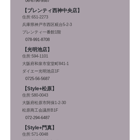
06-6796-9587
【プレンティ西神中央店】
住所:651-2273
兵庫県神戸市西区糀台5-2-3
プレンティ一番館1階
078-991-8708
【光明池店】
住所:594-1101
大阪府和泉市室堂町841-1
ダイエー光明池店1F
0725-56-5687
【Style+松原】
住所:580-0043
大阪府松原市阿保1-2-30
松原商工会議所B1F
072-294-6487
【Style+門真】
住所:571-0048