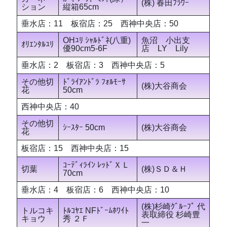
(株) 春田ﾌﾗﾜｰ
ション
縦箱65cm
垂水店：11 板宿店：25 西神中央店：50
OHﾕﾘ ｼｬﾙﾄﾞﾈ(八重)
魚沼 小出支
ｵﾘｴﾝﾀﾙﾕﾘ
優90cm5-6F
店 LY Lily
垂水店：2 板宿店：3 西神中央店：5
その他切
ﾄﾞﾗｲｱﾝﾄﾞﾗ ﾌｫﾙﾓｰｻ
(株)大谷商会
花
50cm
西神中央店：40
その他切
ｼｰｽﾀｰ 50cm
(株)大谷商会
花
板宿店：15 西神中央店：15
ｺｰﾃﾞｨﾗｲﾝ ﾚｯﾄﾞＸＬ
切葉
(株)ＳＤ＆Ｈ
70cm
垂水店：4 板宿店：6 西神中央店：10
(株)杉崎ｸﾞﾙｰﾌﾟ 代
トルコキ
ﾄﾙｺﾔｴ NFﾄﾞｰﾑﾎﾜｲﾄ
表取締役 杉崎豊
キョウ
秀 ２Ｆ
一