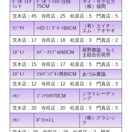
ﾋﾟﾝﾎﾟﾝﾄｸ
ﾋﾟﾝﾎﾟﾝ ｲｴﾛｰ注特
マイ・サクセス
ｼｭ Y
75CM
（株）福岡
茨木店：45 寺田店：25 松原店：5 門真店：5
（有）エイチ・
ｱｼﾞｻｲ
ﾊｲD ﾐﾆ ｸﾞﾘｰﾝ60CM
エム・アオヤギ
茨木店：17 寺田店：18 松原店：3 門真店：2
長野農協 ちく
ｴﾀﾞﾓﾉ
ｽﾊﾟｰ ｸﾗﾌﾞＭ60CM
ま総合出荷所
茨木店：15 寺田店：17 松原店：5 門真店：3
ｴﾀﾞﾓﾉ
ｿﾗ/ﾊﾟﾝﾌﾟｷﾝ秀80CM
あづみ農協
茨木店：12 寺田店：12 松原店：3 門真店：3
シマトレーディ
ﾊﾓﾉ
ｺﾞﾝﾅｸﾛｳ70CM
ング
茨木店：20 寺田店：20 松原店：5 門真店：5
（株）クラシッ
ﾊﾓﾉ
ﾎﾟﾘｼｬｽＬ
ク