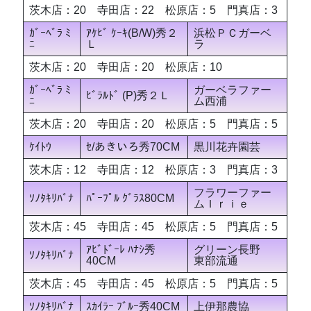
茨木店：20 寺田店：22 松原店：5 門真店：3
ｶﾞｰﾍﾞﾗ ﾐ
ｱｹﾋﾞ ｹｰｷ(B/W)秀２
浜松ＰＣガーベ
ﾆ
Ｌ
ラ
茨木店：20 寺田店：20 松原店：10
ｶﾞｰﾍﾞﾗ ﾐ
ガーベラファー
ﾋﾞﾗﾙﾄﾞ (P)秀２Ｌ
ﾆ
ム西浦
茨木店：20 寺田店：20 松原店：5 門真店：5
ｹｲﾄｳ
ｾ/あきいろ秀70CM
黒川花卉園芸
茨木店：12 寺田店：12 松原店：3 門真店：3
フラワーファー
ｿﾉﾀｷﾘﾊﾞﾅ
ﾊﾟｰﾌﾟﾙ ｸﾞﾗｽ80CM
ムＩｒｉｅ
茨木店：45 寺田店：45 松原店：5 門真店：5
ｱﾋﾞﾄﾞｰﾚ ﾊﾅｼ秀
グリーン長野
ｿﾉﾀｷﾘﾊﾞﾅ
40CM
東部流通
茨木店：45 寺田店：45 松原店：5 門真店：5
ｿﾉﾀｷﾘﾊﾞﾅ
ｽｶｲﾗｰ ﾌﾞﾙｰ秀40CM
上伊那農協