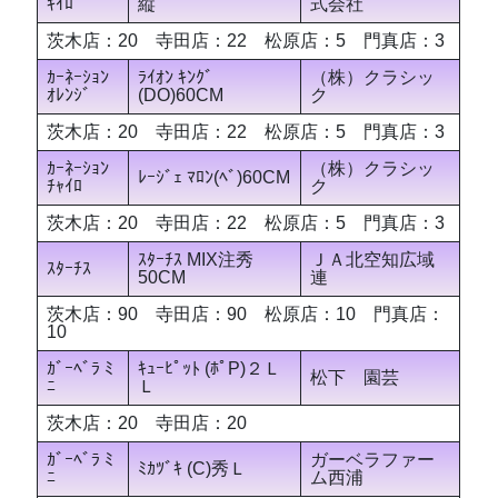
ｷｲﾛ
縦
式会社
茨木店：20 寺田店：22 松原店：5 門真店：3
ｶｰﾈｰｼｮﾝ
ﾗｲｵﾝ ｷﾝｸﾞ
（株）クラシッ
ｵﾚﾝｼﾞ
(DO)60CM
ク
茨木店：20 寺田店：22 松原店：5 門真店：3
ｶｰﾈｰｼｮﾝ
（株）クラシッ
ﾚｰｼﾞｪ ﾏﾛﾝ(ﾍﾞ)60CM
ﾁｬｲﾛ
ク
茨木店：20 寺田店：22 松原店：5 門真店：3
ｽﾀｰﾁｽ MIX注秀
ＪＡ北空知広域
ｽﾀｰﾁｽ
50CM
連
茨木店：90 寺田店：90 松原店：10 門真店：
10
ｶﾞｰﾍﾞﾗ ﾐ
ｷｭｰﾋﾟｯﾄ (ﾎﾟP)２Ｌ
松下 園芸
ﾆ
Ｌ
茨木店：20 寺田店：20
ｶﾞｰﾍﾞﾗ ﾐ
ガーベラファー
ﾐｶﾂﾞｷ (C)秀Ｌ
ﾆ
ム西浦