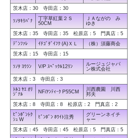
茨木店：30 寺田店：30
丁字草紅葉２Ｓ
ＪＡながの み
ｿﾉﾀｷﾘﾊﾞﾅ
50CM
ゆき
茨木店：35 寺田店：35 松原店：5 門真店：5
ﾃﾞﾝﾌｧﾚ
ｲﾁｺﾞﾀﾞｲﾌｸ (A)ＸＬ
（株）須藤商会
茨木店：15 寺田店：15
ルージュジャパ
ｿﾉﾀ ﾖｳﾗﾝ
V/P ｽﾍﾟｯｸﾙ12ﾘﾝ
ン株式会社
茨木店：3 寺田店：3
ﾄﾙｺ ﾔｴ ｵﾘ
川西農園 川西
NF/ｱﾝﾃｨｰｸ P55CM
ｼﾞﾅﾙ
邦夫
茨木店：8 寺田店：8 松原店：2 門真店：2
ﾋﾟﾝﾎﾟﾝﾄｸ
グリーンネイチ
ﾋﾟﾝﾎﾟﾝ ﾎﾜｲﾄ注秀
ｼｭ W
ャー
茨木店：45 寺田店：45 松原店：5 門真店：5