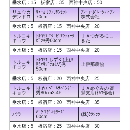
垂水店：15 板宿店：35 西神中央店：50
リュウカ
ﾘｭｰｶ ｻﾌｧﾘｻﾝｾｯﾄ
ｱﾝ･ｺｰﾎﾟﾚｰｼｮﾝ ｱﾝ
デンドロ
70cm
株式会社
垂水店：5 板宿店：15 西神中央店：20
トルコキ
ﾄﾙｺﾔｴ ｴｸﾞｾﾞｱﾝﾃｨｰｸ
ＪＡつがるにし
キョウ
ﾋﾟﾝｸ秀60cm
きた
垂水店：5 板宿店：15 西神中央店：20
ﾄﾙｺﾔｴ しずく(上伊
トルコキ
那ｵﾘｼﾞﾅﾙLV)秀
上伊那農協
キョウ
50cm
垂水店：5 板宿店：20 西神中央店：25
トルコキ
ﾄﾙｺﾔｴ ﾍﾞｰﾙﾗﾍﾞﾝﾀﾞｰ
ＪＡめぐみの 高
キョウ
秀80cm3-4F
鷲支店(ﾄﾙｺ部会)
垂水店：5 板宿店：20 西神中央店：35
ﾊﾞﾗ ﾏﾀﾞﾑｾﾘｰｽﾞ
バラ
(株)ｸﾗｼｯｸ
60cm
垂水店：5 板宿店：25 西神中央店：30