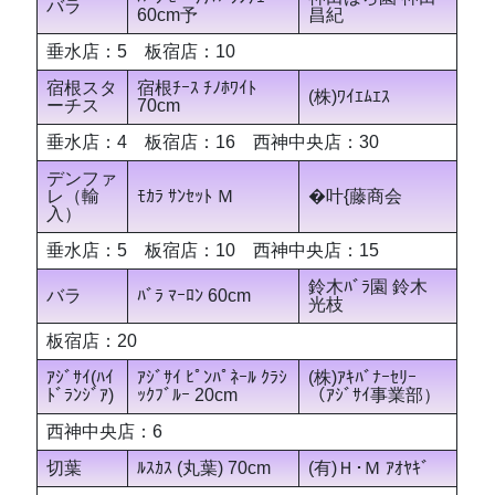
バラ
60cm予
昌紀
垂水店：5 板宿店：10
宿根スタ
宿根ﾁｰｽ ﾁﾉﾎﾜｲﾄ
(株)ﾜｲｴﾑｴｽ
ーチス
70cm
垂水店：4 板宿店：16 西神中央店：30
デンファ
レ（輸
ﾓｶﾗ ｻﾝｾｯﾄ Ｍ
�叶{藤商会
入）
垂水店：5 板宿店：10 西神中央店：15
鈴木ﾊﾞﾗ園 鈴木
バラ
ﾊﾞﾗ ﾏｰﾛﾝ 60cm
光枝
板宿店：20
ｱｼﾞｻｲ(ﾊｲ
ｱｼﾞｻｲ ﾋﾟﾝﾊﾟﾈｰﾙ ｸﾗｼ
(株)ｱｷﾊﾞﾅｰｾﾘｰ
ﾄﾞﾗﾝｼﾞｱ)
ｯｸﾌﾞﾙｰ 20cm
（ｱｼﾞｻｲ事業部）
西神中央店：6
切葉
ﾙｽｶｽ (丸葉) 70cm
(有)Ｈ･Ｍ ｱｵﾔｷﾞ