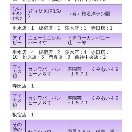
ﾌｧﾚﾉ
ﾐﾃﾞｨ MIX1F3.5ｽ
ﾁｭｳｼ
（有）椎名洋ラン園
ﾝ
ｮｳﾘﾝ
垂水店：1 板宿店：1 茨木店：1 寺田店：1
アイ
ニューミニシル
イチローカンパニー
ビー
バー３寸
辻 一郎
垂水店：4 板宿店：2 茨木店：4 寺田店：
10 松原店：3 門真店：3 西神中央店：2
フィ
カシワバ バン
寿園芸 くみあい４９
カス
ビーノ８寸
−１８７１
類
寺田店：1
フィ
カシワバ バン
寿園芸 くみあい４９
カス
ビーノ８寸
−１８７１
類
板宿店：1
その
他の
セキショウ
西尾１６５ 稲吉 憲二