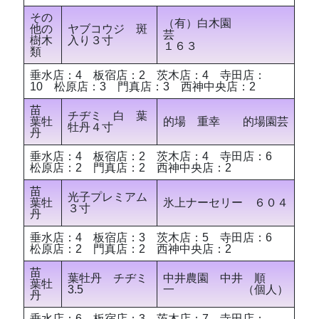
その
（有）白木園
他の
ヤブコウジ 斑
芸
樹木
入り３寸
１６３
類
垂水店：4 板宿店：2 茨木店：4 寺田店：
10 松原店：3 門真店：3 西神中央店：2
苗
チヂミ 白 葉
葉牡
的場 重幸 的場園芸
牡丹４寸
丹
垂水店：4 板宿店：2 茨木店：4 寺田店：6
松原店：2 門真店：2 西神中央店：2
苗
光子プレミアム
葉牡
氷上ナーセリー ６０４
３寸
丹
垂水店：4 板宿店：3 茨木店：5 寺田店：6
松原店：2 門真店：2 西神中央店：2
苗
葉牡丹 チヂミ
中井農園 中井 順
葉牡
3.5
一 （個人）
丹
垂水店：6 板宿店：3 茨木店：7 寺田店：