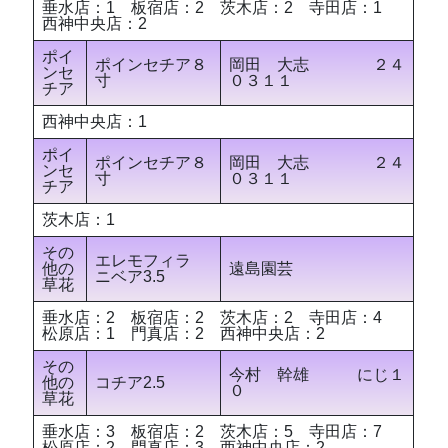
垂水店：1 板宿店：2 茨木店：2 寺田店：1
西神中央店：2
ポイ
ポインセチア８
岡田 大志 ２４
ンセ
寸
０３１１
チア
西神中央店：1
ポイ
ポインセチア８
岡田 大志 ２４
ンセ
寸
０３１１
チア
茨木店：1
その
エレモフィラ
他の
遠島園芸
ニベア3.5
草花
垂水店：2 板宿店：2 茨木店：2 寺田店：4
松原店：1 門真店：2 西神中央店：2
その
今村 幹雄 にじ１
他の
コチア2.5
０
草花
垂水店：3 板宿店：2 茨木店：5 寺田店：7
松原店：2 門真店：3 西神中央店：2