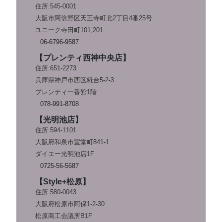
住所:545-0001
大阪市阿倍野区天王寺町北2丁目4番25号
ユニーク寺田町101,201
06-6796-9587
【プレンティ西神中央店】
住所:651-2273
兵庫県神戸市西区糀台5-2-3
プレンティ一番館1階
078-991-8708
【光明池店】
住所:594-1101
大阪府和泉市室堂町841-1
ダイエー光明池店1F
0725-56-5687
【Style+松原】
住所:580-0043
大阪府松原市阿保1-2-30
松原商工会議所B1F