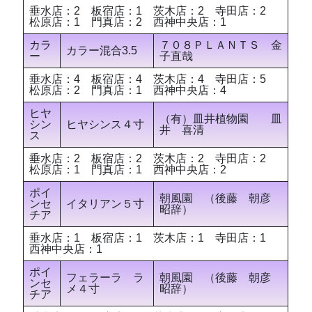
垂水店：2 板宿店：1 茨木店：2 寺田店：2
松原店：1 門真店：2 西神中央店：1
カラ
７０８ＰＬＡＮＴＳ 金
カラー混合3.5
ー
子直哉
垂水店：4 板宿店：4 茨木店：4 寺田店：5
松原店：2 門真店：1 西神中央店：4
ヒヤ
（有）皿井植物園 皿
シン
ヒヤシンス４寸
井 喜清
ス
垂水店：2 板宿店：2 茨木店：2 寺田店：2
松原店：1 門真店：1 西神中央店：2
ポイ
朝風園 （後藤 朝彦
ンセ
イタリアン５寸
昭辞）
チア
垂水店：1 板宿店：1 茨木店：1 寺田店：1
西神中央店：1
ポイ
フェラーラ ラ
朝風園 （後藤 朝彦
ンセ
メ４寸
昭辞）
チア