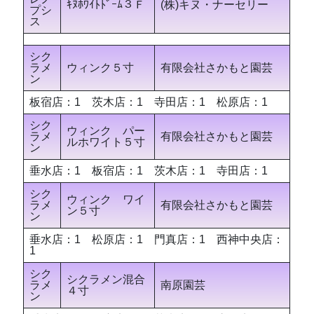
ｷﾇﾎﾜｲﾄﾄﾞｰﾑ３Ｆ
(株)キヌ・ナーセリー
プシ
ス
シク
ラメ
ウィンク５寸
有限会社さかもと園芸
ン
板宿店：1 茨木店：1 寺田店：1 松原店：1
シク
ウィンク パー
ラメ
有限会社さかもと園芸
ルホワイト５寸
ン
垂水店：1 板宿店：1 茨木店：1 寺田店：1
シク
ウィンク ワイ
ラメ
有限会社さかもと園芸
ン５寸
ン
垂水店：1 松原店：1 門真店：1 西神中央店：
1
シク
シクラメン混合
ラメ
南原園芸
４寸
ン