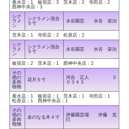
垂水店：1 板宿店：3 茨木店：2 寺田店：2
西神中央店：3
シク
シクラメン混合
ラメ
水谷園芸 水谷 栄治
５寸
ン
茨木店：1 寺田店：2 松原店：2
シク
シクラメン混合
ラメ
水谷園芸 水谷 栄治
５寸
ン
板宿店：2 茨木店：1 西神中央店：2
その
他の
河合 正人 ３
花月５寸
多肉
０３４３
植物
垂水店：1 板宿店：1 茨木店：1 寺田店：1
松原店：1 西神中央店：1
その
他の
伊藤園芸場 伊藤 克
金のなる木４寸
多肉
巳
植物