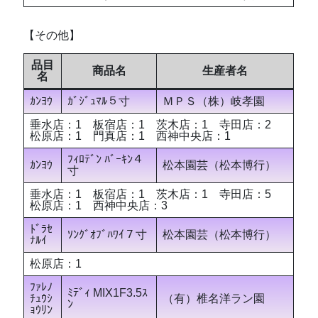
【その他】
品目
商品名
生産者名
名
ｶﾝﾖｳ
ｶﾞｼﾞｭﾏﾙ５寸
ＭＰＳ（株）岐孝園
垂水店：1 板宿店：1 茨木店：1 寺田店：2
松原店：1 門真店：1 西神中央店：1
ﾌｨﾛﾃﾞﾝ ﾊﾞｰｷﾝ４
ｶﾝﾖｳ
松本園芸（松本博行）
寸
垂水店：1 板宿店：1 茨木店：1 寺田店：5
松原店：1 西神中央店：3
ﾄﾞﾗｾ
ｿﾝｸﾞｵﾌﾞﾊﾜｲ７寸
松本園芸（松本博行）
ﾅﾙｲ
松原店：1
ﾌｧﾚﾉ
ﾐﾃﾞｨ MIX1F3.5ｽ
ﾁｭｳｼ
（有）椎名洋ラン園
ﾝ
ｮｳﾘﾝ