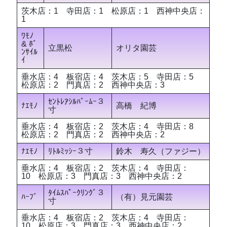
茨木店：1 寺田店：1 松原店：1 西神中央店：
1
ﾜﾓﾉ
& ﾎﾞ
立黒松
オリタ園芸
ﾝｻｲﾙ
ｲ
垂水店：4 板宿店：4 茨木店：5 寺田店：5
松原店：2 門真店：2 西神中央店：3
ｾﾝﾄﾚｱｼﾙﾊﾞｰﾑｰ３
ﾅｴﾓﾉ
高橋 紀博
寸
垂水店：4 板宿店：2 茨木店：4 寺田店：8
松原店：2 門真店：2 西神中央店：2
ﾅｴﾓﾉ
ﾘﾄﾙﾐｯｼｰ３寸
鈴木 寿久（ファジー）
垂水店：4 板宿店：2 茨木店：4 寺田店：
10 松原店：3 門真店：3 西神中央店：2
ﾀｲﾑｽﾊﾟｰｸﾘﾝｸﾞ３
ﾊｰﾌﾞ
（有）見元園芸
寸
垂水店：4 板宿店：2 茨木店：4 寺田店：
10 松原店：3 門真店：3 西神中央店：2