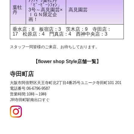
ｱﾝﾃｨｰｸ葉牡丹
「ﾋﾞｰﾋﾞｰｼﾌｫﾝ」
葉牡
3号～高見園芸×
高見園芸
丹
ＩＧＮ限定企
画！
垂水店：8 板宿店：3 茨木店：9 寺田店：
17 松原店：4 門真店：4 西神中央店：3
スタッフ一同皆様のご来店、お待ちしております。
【flower shop Style店舗一覧】
寺田町店
大阪市阿倍野区天王寺町北2丁目4番25号ユニーク寺田町101 201
電話番号:06-6796-9587
営業時間:10時～19時
JR寺田町駅南出口すぐ