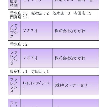
観葉
植物
垂水店：3 板宿店：2 茨木店：3 寺田店：5
門真店：2
ファ
レノ
Ｖ３７寸
株式会社なかがわ
プシ
ス
垂水店：2
ファ
レノ
Ｖ３７寸
株式会社なかがわ
プシ
ス
板宿店：1 寺田店：1
ファ
レノ
ｷﾇﾎﾜｲﾄｴﾝﾍﾟﾗｰ３
(株)キヌ・ナーセリー
プシ
Ｆ
ス
ファ
レノ