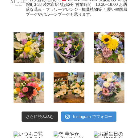
院町3-33
茨木市駅 徒歩2分
営業時間 10:30~18:00
お洒
落な花束・フラワーアレンジ・観葉植物等
可愛い韓国風
ブーケやバルーンブーケも承ります。
さらに読み込む
Instagram でフォロー