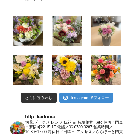
さらに読み込む
Instagram でフォロー
hffp_kadoma
切花.ブーケ.アレンジ.仏花.苗.観葉植物...etc
住所／門真
市新橋町22-15-1F
電話／06-6780-9287
営業時間／
10:30~17:00
定休日／日曜日
アクセス／ららぽーと門真