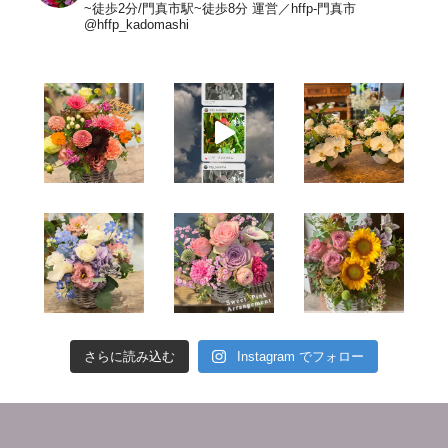
~徒歩2分/門真市駅~徒歩8分
運営／hffp-門真市
@hffp_kadomashi
さらに読み込む
Instagram でフォロー