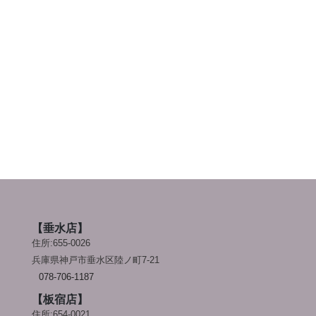
【垂水店】
住所:655-0026
兵庫県神戸市垂水区陸ノ町7-21
078-706-1187
【板宿店】
住所:654-0021