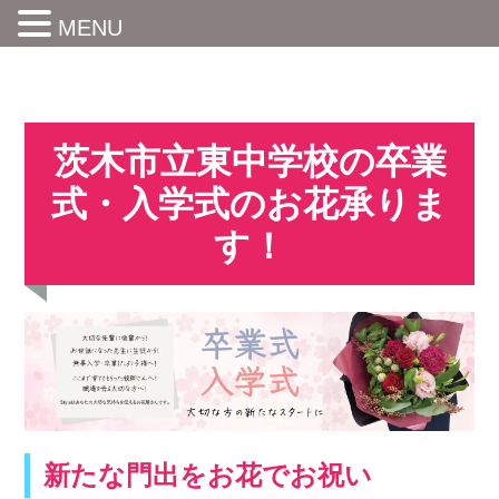
MENU
茨木市立東中学校の卒業
式・入学式のお花承りま
す！
新たな門出をお花でお祝い