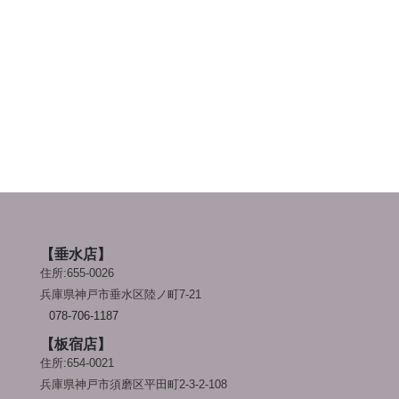
【垂水店】
住所:655-0026
兵庫県神戸市垂水区陸ノ町7-21
078-706-1187
【板宿店】
住所:654-0021
兵庫県神戸市須磨区平田町2-3-2-108