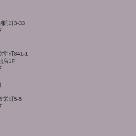
7
院町3-33
7
1
堂町841-1
店1F
7
】
4
栄町5-5
7