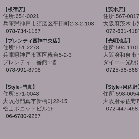
【板宿店】
【茨木店】
住所:654-0021
住所:567-081
兵庫県神戸市須磨区平田町2-3-2-108
大阪府茨木市別
078-734-1187
072-631-418
【プレンティ西神中央店】
【光明池店】
住所:651-2273
住所:594-110
兵庫県神戸市西区糀台5-2-3
大阪府和泉市室
プレンティ一番館1階
ダイエー光明池
078-991-8708
0725-56-568
【Style+門真】
【Style+泉佐野
住所:571-0048
住所:598-005
大阪府門真市新橋町22-15
大阪府泉佐野市
松山ボニットビル1F
072-447-468
06-6780-9287