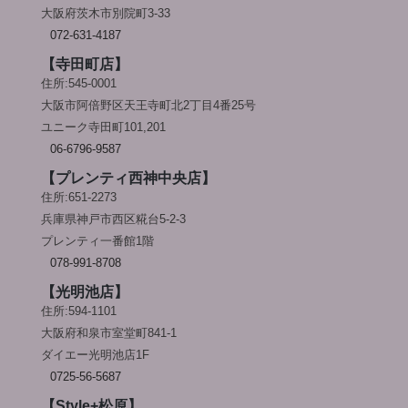
大阪府茨木市別院町3-33
072-631-4187
【寺田町店】
住所:545-0001
大阪市阿倍野区天王寺町北2丁目4番25号
ユニーク寺田町101,201
06-6796-9587
【プレンティ西神中央店】
住所:651-2273
兵庫県神戸市西区糀台5-2-3
プレンティ一番館1階
078-991-8708
【光明池店】
住所:594-1101
大阪府和泉市室堂町841-1
ダイエー光明池店1F
0725-56-5687
【Style+松原】