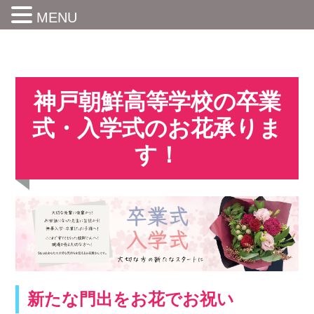
MENU
神戸朝鮮高等学校の卒業
式・入学式のお花承りま
す！
新たな門出をお花でお祝い